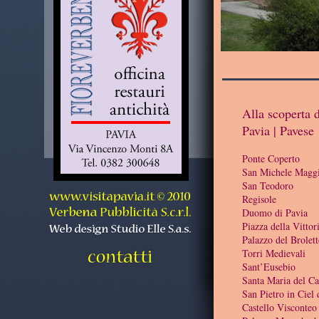
Alla scoperta d
Pavia | Pavese
Ponte Coperto
San Michele Magg
San Teodoro
Regisole
Duomo di Pavia
Piazza della Vittor
Palazzo del Brolet
Torri Medievali
Sant’Eusebio
Santa Maria del C
San Pietro in Ciel
Castello Visconteo