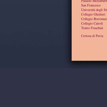
Palazzo Mezzabarb
San Francesco
Università degli St
Collegio Ghislieri
Collegio Borrome
Collegio Cairoli
Teatro Fraschini
Certosa di Pavia